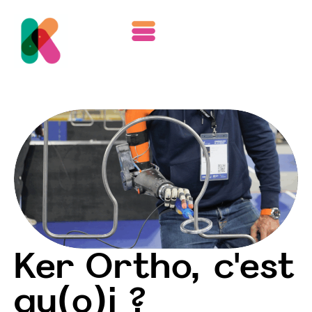
Ker Ortho
Ker Ortho, c'est
qu(o)i ?